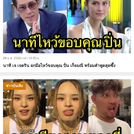
28 ม.ค. 2566 เวลา 14:00 น.
นาที เจ เจตริน ยกมือไหว้ขอบคุณ ปิ่น เก็จมณี พร้อมคำพูดสุดซึ้ง
ข่าวบันเทิง