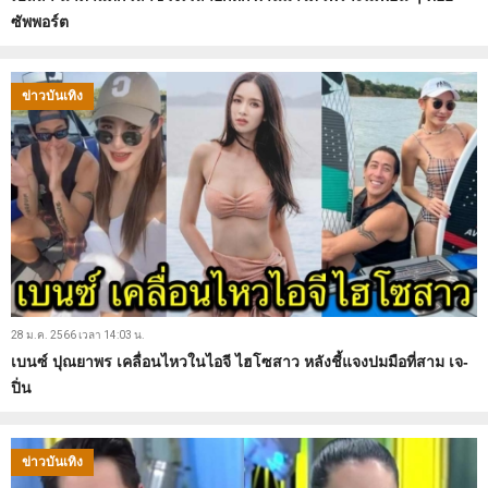
ซัพพอร์ต
ข่าวบันเทิง
28 ม.ค. 2566 เวลา 14:03 น.
เบนซ์ ปุณยาพร เคลื่อนไหวในไอจี ไฮโซสาว หลังชี้แจงปมมือที่สาม เจ-
ปิ่น
ข่าวบันเทิง