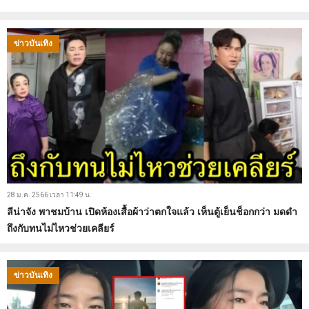
ข่าวบันเทิง
28 ม.ค. 2566 เวลา 11:49 น.
ลีน่าจัง พาชมบ้าน เปิดห้องเสื้อผ้าว่าตกใจแล้ว เห็นตู้เย็นช็อกกว่า มดดำ
ถึงกับทนไม่ไหวช่วยเคลียร์
ข่าวบันเทิง