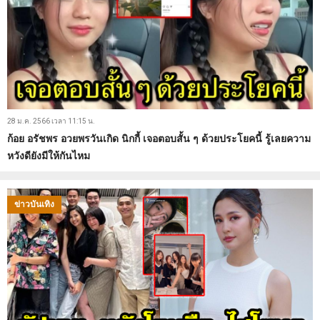
28 ม.ค. 2566 เวลา 11:15 น.
ก้อย อรัชพร อวยพรวันเกิด นิกกี้ เจอตอบสั้น ๆ ด้วยประโยคนี้ รู้เลยความ
หวังดียังมีให้กันไหม
ข่าวบันเทิง