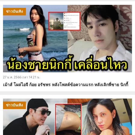
ข่าวบันเทิง
27 ม.ค. 2566 เวลา 14:21 น.
เม้าส์ โผล่ไอจี ก้อย อรัชพร หลังโพสต์ข้อความแรก หลังเลิกพี่ชาย นิกกี้
ข่าวบันเทิง