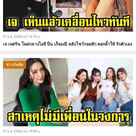
27 ม.ค. 2566 เวลา 14:15 น.
เจ เจตริน โผล่กลางไอจี ปิ่น เก็จมณี หลังโชว์รอยสัก ตอกย้ำให้ รักตัวเอง
ข่าวบันเทิง
27 ม.ค. 2566 เวลา 14:09 น.